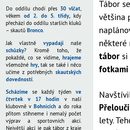
Tábor s
Do oddílu chodí přes
30 vlčat
,
většina 
věkem
od 2. do 5. třídy
, kdy
přechází do oddílu starších kluků
naplánov
– skautů
Bronco
.
některé 
Jak vlastně
vypadají
naše
schůzky
? Kromě toho, že
tábor
si
pokaždé, co se vidíme,
hrajeme
všemožné
hry
, tak se také i něco
fotkam
učíme z potřebných
skautských
dovedností
.
Scházíme
se každý týden
ve
Navštívi
čtvrtek v 17 hodin
v naší
Přelouči
klubovně v
Bohnicích
a do roka
přitom stihneme i nemalý počet
lety. Te
výprav a sportovních akcí.
Největší akcí je pak tábor z kraje