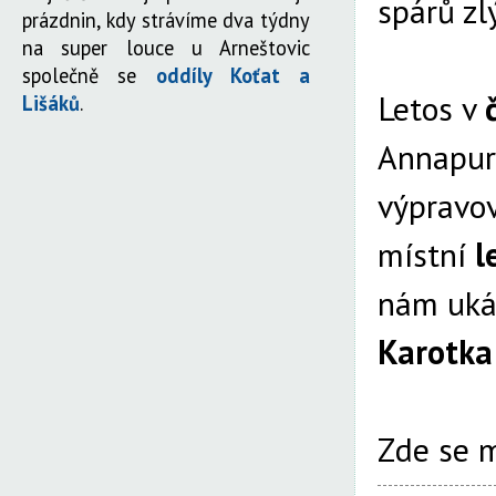
spárů z
prázdnin, kdy strávíme dva týdny
na super louce u Arneštovic
společně se
oddíly Koťat a
Letos v
Lišáků
.
Annapurn
výpravov
místní
l
nám ukáz
Karotk
Zde se 