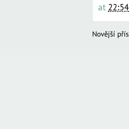
at
22:54
Novější pří