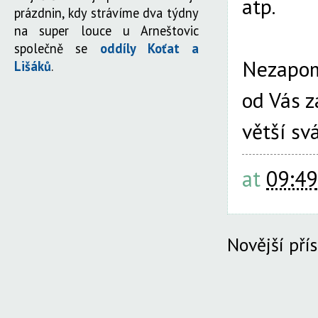
atp.
prázdnin, kdy strávíme dva týdny
na super louce u Arneštovic
společně se
oddíly Koťat a
Nezapom
Lišáků
.
od Vás z
větší s
at
09:49
Novější pří