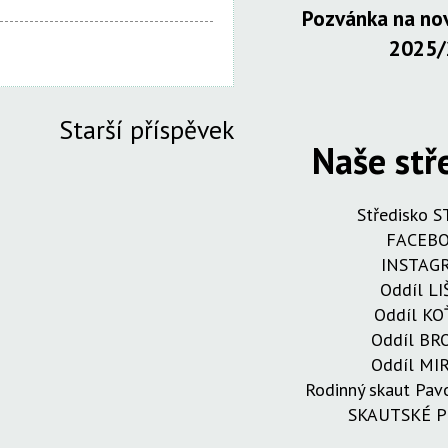
Pozvánka na nov
2025/
Starší příspěvek
Naše stř
Středisko 
FACEB
INSTAG
Oddíl LI
Oddíl KO
Oddíl B
Oddíl MI
Rodinný skaut Pa
SKAUTSKÉ 