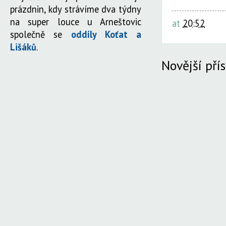
prázdnin, kdy strávíme dva týdny
na super louce u Arneštovic
at
20:52
společně se
oddíly Koťat a
Lišáků
.
Novější pří