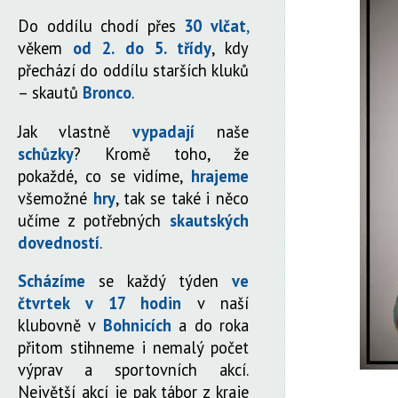
Do oddílu chodí přes
30 vlčat
,
věkem
od 2. do 5. třídy
, kdy
přechází do oddílu starších kluků
– skautů
Bronco
.
Jak vlastně
vypadají
naše
schůzky
? Kromě toho, že
pokaždé, co se vidíme,
hrajeme
všemožné
hry
, tak se také i něco
učíme z potřebných
skautských
dovedností
.
Scházíme
se každý týden
ve
čtvrtek v 17 hodin
v naší
klubovně v
Bohnicích
a do roka
přitom stihneme i nemalý počet
výprav a sportovních akcí.
Největší akcí je pak tábor z kraje