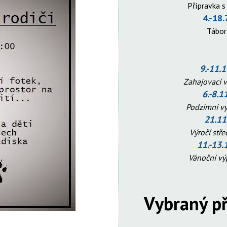
Přípravka s
4.-18.
Tábo
9.-11.
Zahajovací 
6.-8.1
Podzimní v
21.11
Výročí stř
11.-13.
Vánoční v
Vybraný př