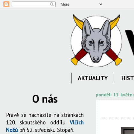
AKTUALITY
HIST
O nás
pondělí 11. květn
Právě se nacházíte na stránkách
120. skautského oddílu
Vlčích
Nožů
při 52. středisku Stopaři.