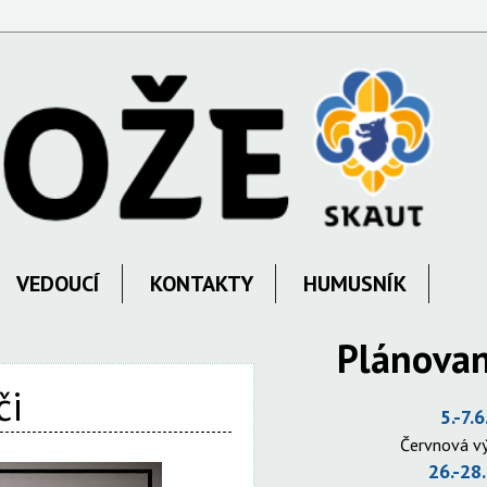
VEDOUCÍ
KONTAKTY
HUMUSNÍK
Plánovan
či
5.-7.6
Červnová v
26.-28