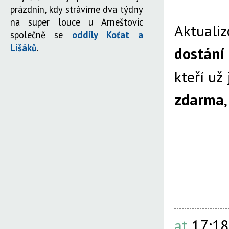
prázdnin, kdy strávíme dva týdny
na super louce u Arneštovic
Aktualiz
společně se
oddíly Koťat a
Lišáků
.
dostání
kteří už
zdarma
at
17:18