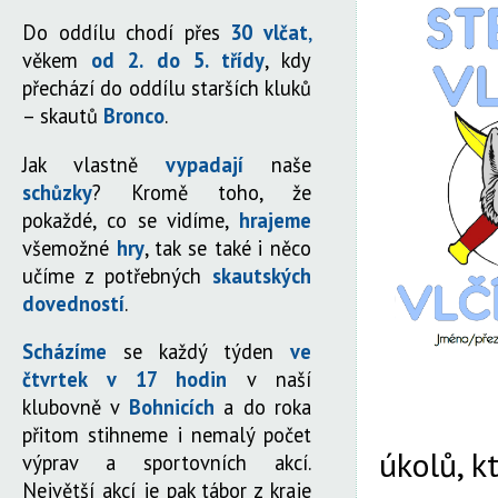
Do oddílu chodí přes
30 vlčat
,
věkem
od 2. do 5. třídy
, kdy
přechází do oddílu starších kluků
– skautů
Bronco
.
Jak vlastně
vypadají
naše
schůzky
? Kromě toho, že
pokaždé, co se vidíme,
hrajeme
všemožné
hry
, tak se také i něco
učíme z potřebných
skautských
dovedností
.
Scházíme
se každý týden
ve
čtvrtek v 17 hodin
v naší
klubovně v
Bohnicích
a do roka
přitom stihneme i nemalý počet
úkolů, kt
výprav a sportovních akcí.
Největší akcí je pak tábor z kraje