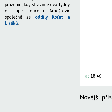
prázdnin, kdy strávíme dva týdny
na super louce u Arneštovic
společně se
oddíly Koťat a
Lišáků
.
at
18:46
Novější pří