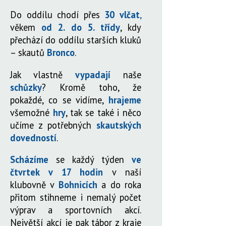
Do oddílu chodí přes
30 vlčat
,
věkem
od 2. do 5. třídy
, kdy
přechází do oddílu starších kluků
– skautů
Bronco
.
Jak vlastně
vypadají
naše
schůzky
? Kromě toho, že
pokaždé, co se vidíme,
hrajeme
všemožné
hry
, tak se také i něco
učíme z potřebných
skautských
dovedností
.
Scházíme
se každý týden
ve
čtvrtek v 17 hodin
v naší
klubovně v
Bohnicích
a do roka
přitom stihneme i nemalý počet
výprav a sportovních akcí.
Největší akcí je pak tábor z kraje