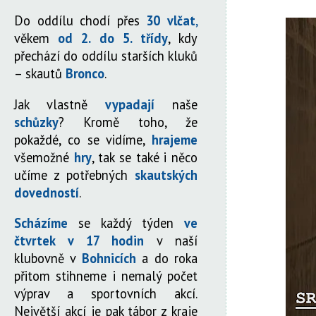
Do oddílu chodí přes
30 vlčat
,
věkem
od 2. do 5. třídy
, kdy
přechází do oddílu starších kluků
– skautů
Bronco
.
Jak vlastně
vypadají
naše
schůzky
? Kromě toho, že
pokaždé, co se vidíme,
hrajeme
všemožné
hry
, tak se také i něco
učíme z potřebných
skautských
dovedností
.
Scházíme
se každý týden
ve
čtvrtek v 17 hodin
v naší
klubovně v
Bohnicích
a do roka
přitom stihneme i nemalý počet
výprav a sportovních akcí.
Největší akcí je pak tábor z kraje