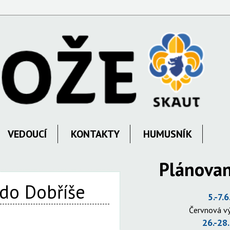
VEDOUCÍ
KONTAKTY
HUMUSNÍK
Plánovan
 do Dobříše
5.-7.6
Červnová v
26.-28