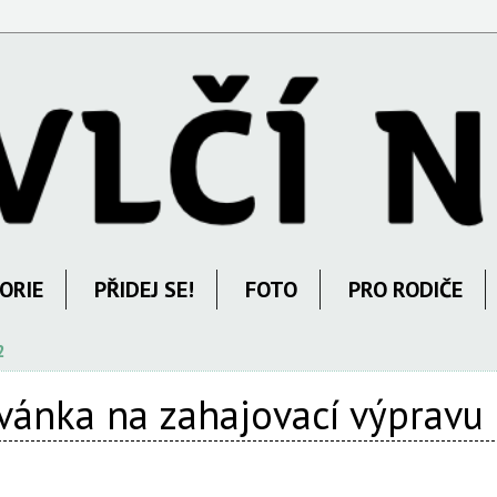
ORIE
PŘIDEJ SE!
FOTO
PRO RODIČE
2
vánka na zahajovací výpravu