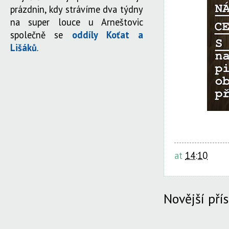
prázdnin, kdy strávíme dva týdny
na super louce u Arneštovic
společně se
oddíly Koťat a
Lišáků
.
at
14:10
Novější pří