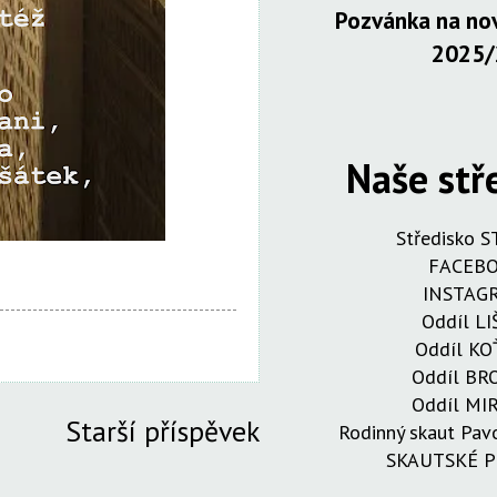
Pozvánka na nov
2025/
Naše stř
Středisko 
FACEB
INSTAG
Oddíl LI
Oddíl KO
Oddíl B
Oddíl MI
Starší příspěvek
Rodinný skaut Pa
SKAUTSKÉ 