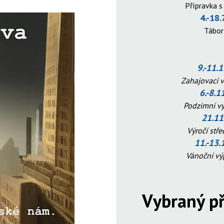
Přípravka s
4.-18.
Tábo
9.-11.
Zahajovací 
6.-8.1
Podzimní v
21.11
Výročí stř
11.-13.
Vánoční v
Vybraný př