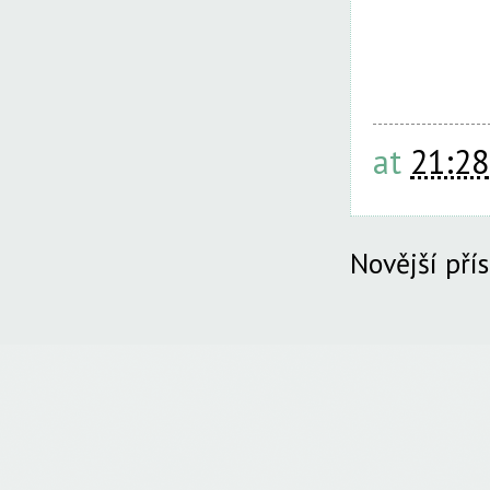
at
21:28
Novější pří