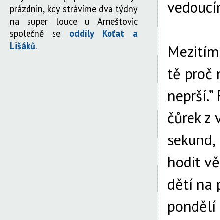
vedoucím
prázdnin, kdy strávíme dva týdny
na super louce u Arneštovic
společně se
oddíly Koťat a
Lišáků
.
Mezitím
tě proč 
neprší.” 
čůrek z 
sekund, 
hodit vě
dětí na 
pondělí 