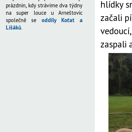
hlídky s
prázdnin, kdy strávíme dva týdny
na super louce u Arneštovic
začali p
společně se
oddíly Koťat a
Lišáků
.
vedoucí,
zaspali 