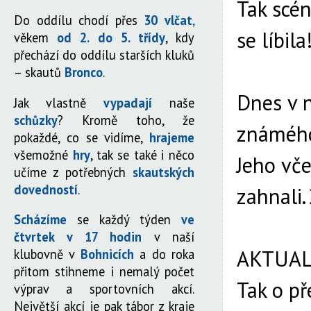
Tak scé
Do oddílu chodí přes
30 vlčat
,
se líbila
věkem
od 2. do 5. třídy
, kdy
přechází do oddílu starších kluků
– skautů
Bronco
.
Dnes v 
Jak vlastně
vypadají
naše
schůzky
? Kromě toho, že
známého
pokaždé, co se vidíme,
hrajeme
všemožné
hry
, tak se také i něco
Jeho vče
učíme z potřebných
skautských
dovedností
.
zahnali.
Scházíme
se každý týden
ve
čtvrtek v 17 hodin
v naší
AKTUALI
klubovně v
Bohnicích
a do roka
přitom stihneme i nemalý počet
Tak o př
výprav a sportovních akcí.
Největší akcí je pak tábor z kraje