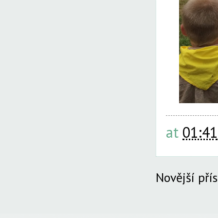
at
01:41
Novější pří