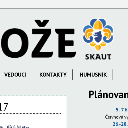
VEDOUCÍ
KONTAKTY
HUMUSNÍK
Plánovan
17
5.-7.6
Červnová v
26.-28