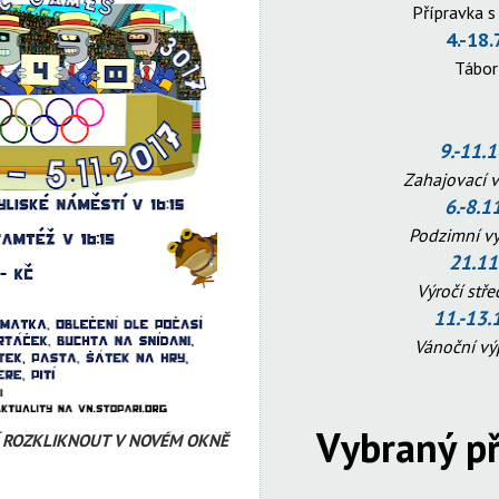
Přípravka s
4.-18.
Tábo
9.-11.
Zahajovací 
6.-8.1
Podzimní v
21.11
Výročí stř
11.-13.
Vánoční v
Vybraný př
Í ROZKLIKNOUT V NOVÉM OKNĚ