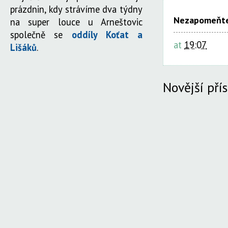
prázdnin, kdy strávíme dva týdny
Nezapomeňte
na super louce u Arneštovic
společně se
oddíly Koťat a
at
19:07
Lišáků
.
Novější pří