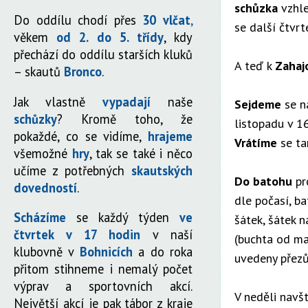
schůzka
vzhl
Do oddílu chodí přes
30 vlčat
,
se další čtvrt
věkem
od 2. do 5. třídy
, kdy
přechází do oddílu starších kluků
A teď k
Zahaj
– skautů
Bronco
.
Jak vlastně
vypadají
naše
Sejdeme
se n
schůzky
? Kromě toho, že
listopadu v 16
pokaždé, co se vidíme,
hrajeme
Vrátíme
se ta
všemožné
hry
, tak se také i něco
učíme z potřebných
skautských
Do batohu
pr
dovedností
.
dle počasí, ba
Scházíme
se každý týden
ve
šátek, šátek n
čtvrtek v 17 hodin
v naší
(buchta od m
klubovně v
Bohnicích
a do roka
uvedeny přezův
přitom stihneme i nemalý počet
výprav a sportovních akcí.
V neděli navš
Největší akcí je pak tábor z kraje