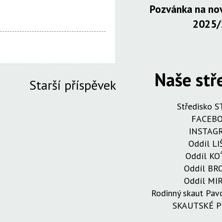
Pozvánka na nov
2025/
Naše stř
Starší příspěvek
Středisko 
FACEB
INSTAG
Oddíl LI
Oddíl KO
Oddíl B
Oddíl MI
Rodinný skaut Pa
SKAUTSKÉ 