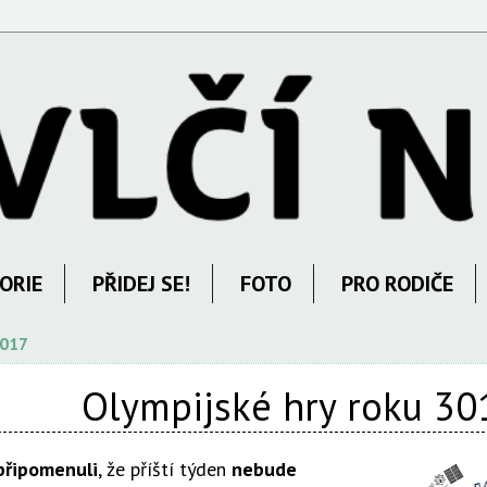
ORIE
PŘIDEJ SE!
FOTO
PRO RODIČE
2017
Olympijské hry roku 30
připomenuli
, že příští týden
nebude