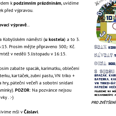
edem k
podzimním prázdninám
, uvidíme
ek před výpravou.
ovací výpravě
...
a Kobyliském náměstí (
u kostela
) a to 3.
:15. Prosím mějte připraveno 300,- Kč.
mtéž v neděli 5.listopadu v 16:15.
osím zabalte spacák, karimatku, oblečení
terku, kartáček, zubní pastu, VN triko +
a hry, páteční večeři a sobotní snídani
aminky).
POZOR
:
Na pozvánce nejsou
ky . :-)
PRO ZVĚTŠEN
tívíme mši v
Čáslavi
.