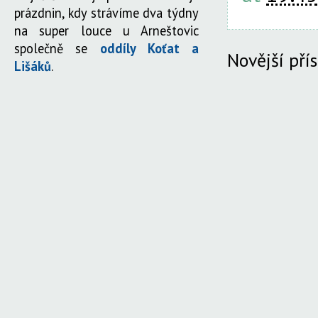
prázdnin, kdy strávíme dva týdny
na super louce u Arneštovic
společně se
oddíly Koťat a
Novější pří
Lišáků
.