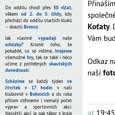
Přináší
Do oddílu chodí přes
30 vlčat
,
společné
věkem
od 2. do 5. třídy
, kdy
přechází do oddílu starších kluků
Koťaty
.
– skautů
Bronco
.
Vám bu
Jak vlastně
vypadají
naše
schůzky
? Kromě toho, že
pokaždé, co se vidíme,
hrajeme
všemožné
hry
, tak se také i něco
Odkaz n
učíme z potřebných
skautských
dovedností
.
naší
fot
Scházíme
se každý týden
ve
čtvrtek v 17 hodin
v naší
klubovně v
Bohnicích
a do roka
přitom stihneme i nemalý počet
výprav a sportovních akcí.
at
19:45
Největší akcí je pak tábor z kraje