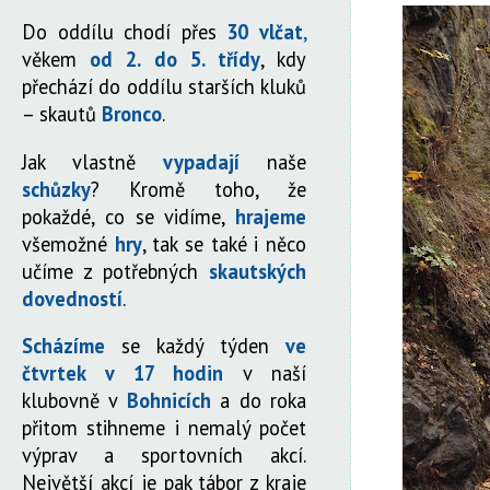
Do oddílu chodí přes
30 vlčat
,
věkem
od 2. do 5. třídy
, kdy
přechází do oddílu starších kluků
– skautů
Bronco
.
Jak vlastně
vypadají
naše
schůzky
? Kromě toho, že
pokaždé, co se vidíme,
hrajeme
všemožné
hry
, tak se také i něco
učíme z potřebných
skautských
dovedností
.
Scházíme
se každý týden
ve
čtvrtek v 17 hodin
v naší
klubovně v
Bohnicích
a do roka
přitom stihneme i nemalý počet
výprav a sportovních akcí.
Největší akcí je pak tábor z kraje