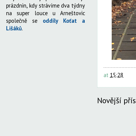
prázdnin, kdy strávíme dva týdny
na super louce u Arneštovic
společně se
oddíly Koťat a
Lišáků
.
at
15:28
Novější pří