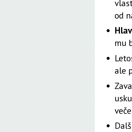
vlas
od n
Hlav
mu b
Leto
ale 
Zava
usku
veče
Dalš