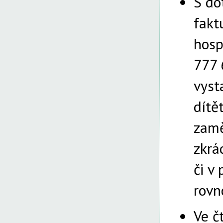
S do
fakt
hosp
777 
vyst
dítě
zamě
zkrá
či v
rovn
Ve č