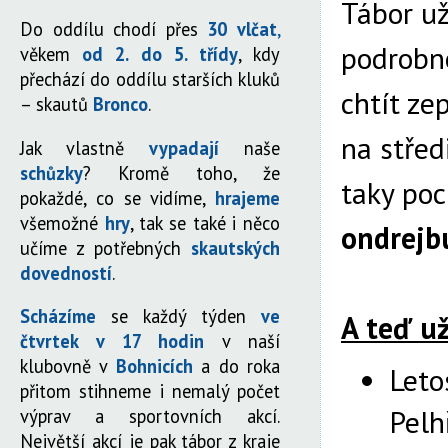
Tábor už
Do oddílu chodí přes
30 vlčat
,
podrobno
věkem
od 2. do 5. třídy
, kdy
přechází do oddílu starších kluků
chtít ze
– skautů
Bronco
.
na střed
Jak vlastně
vypadají
naše
schůzky
? Kromě toho, že
taky poc
pokaždé, co se vidíme,
hrajeme
všemožné
hry
, tak se také i něco
ondrejb
učíme z potřebných
skautských
dovedností
.
Scházíme
se každý týden
ve
A teď už
čtvrtek v 17 hodin
v naší
klubovně v
Bohnicích
a do roka
Leto
přitom stihneme i nemalý počet
Pelh
výprav a sportovních akcí.
Největší akcí je pak tábor z kraje