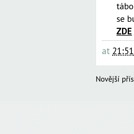
tábo
se b
ZDE
at
21:51
Novější pří