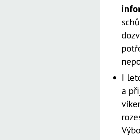
info
schů
dozv
potř
nepo
I le
a př
víke
roze
Výbo