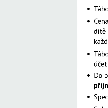
Tábo
Cena
dítě
každ
Tábo
úče
Do p
příj
Spec