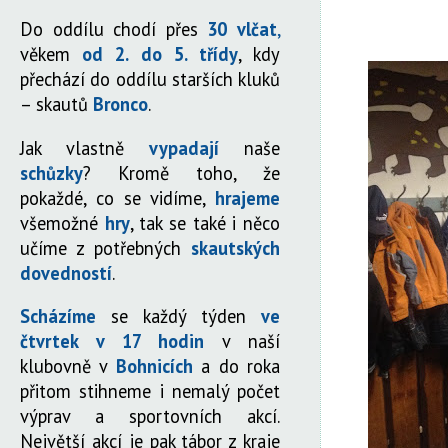
Do oddílu chodí přes
30 vlčat
,
věkem
od 2. do 5. třídy
, kdy
přechází do oddílu starších kluků
– skautů
Bronco
.
Jak vlastně
vypadají
naše
schůzky
? Kromě toho, že
pokaždé, co se vidíme,
hrajeme
všemožné
hry
, tak se také i něco
učíme z potřebných
skautských
dovedností
.
Scházíme
se každý týden
ve
čtvrtek v 17 hodin
v naší
klubovně v
Bohnicích
a do roka
přitom stihneme i nemalý počet
výprav a sportovních akcí.
Největší akcí je pak tábor z kraje