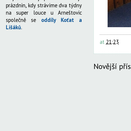
prázdnin, kdy strávíme dva týdny
na super louce u Arneštovic
společně se
oddíly Koťat a
Lišáků
.
at
21:23
Novější pří