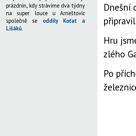
Dnešní d
prázdnin, kdy strávíme dva týdny
na super louce u Arneštovic
připravi
společně se
oddíly Koťat a
Lišáků
.
Hru jsme
zlého Ga
Po přích
železnic