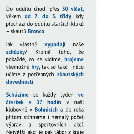
Do oddílu chodí přes
30 vlčat
,
věkem
od 2. do 5. třídy
, kdy
přechází do oddílu starších kluků
– skautů
Bronco
.
Jak vlastně
vypadají
naše
schůzky
? Kromě toho, že
pokaždé, co se vidíme,
hrajeme
všemožné
hry
, tak se také i něco
učíme z potřebných
skautských
dovedností
.
Scházíme
se každý týden
ve
čtvrtek v 17 hodin
v naší
klubovně v
Bohnicích
a do roka
přitom stihneme i nemalý počet
výprav a sportovních akcí.
Největší akcí je pak tábor z kraje