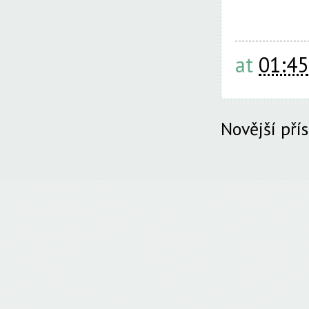
at
01:45
Novější pří