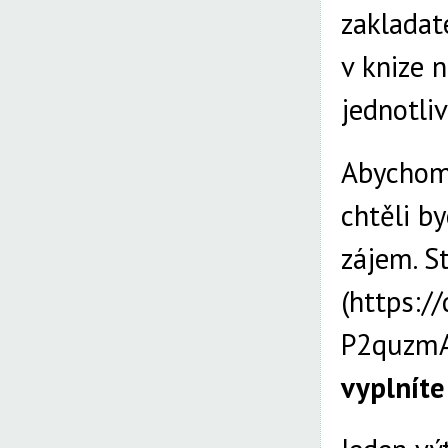
zakladate
v knize 
jednotli
Abychom 
chtěli b
zájem. S
(
https:/
P2quzm
vyplníte