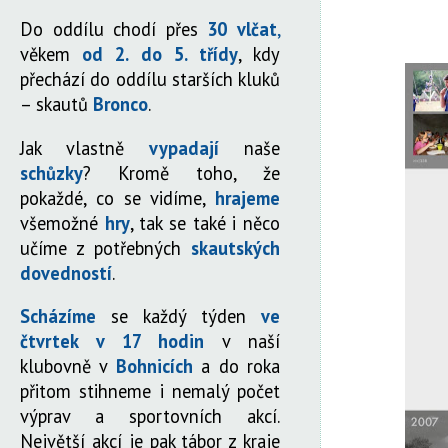
Do oddílu chodí přes
30 vlčat
,
věkem
od 2. do 5. třídy
, kdy
přechází do oddílu starších kluků
– skautů
Bronco
.
Jak vlastně
vypadají
naše
schůzky
? Kromě toho, že
pokaždé, co se vidíme,
hrajeme
všemožné
hry
, tak se také i něco
učíme z potřebných
skautských
dovedností
.
Scházíme
se každý týden
ve
čtvrtek v 17 hodin
v naší
klubovně v
Bohnicích
a do roka
přitom stihneme i nemalý počet
výprav a sportovních akcí.
Největší akcí je pak tábor z kraje