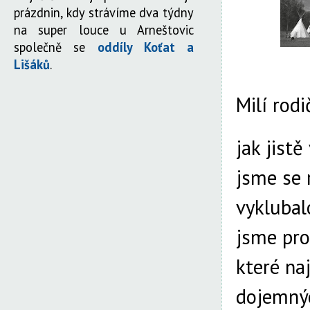
prázdnin, kdy strávíme dva týdny
na super louce u Arneštovic
společně se
oddíly Koťat a
Lišáků
.
Milí rodi
jak jistě
jsme se 
vyklubalo
jsme pro
které naj
dojemnýc