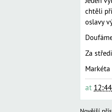
Jeden vý
chtěli p
oslavy v
Doufáme,
Za střed
Markéta 
at
12:44
Novější pří