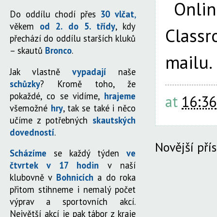
Onlin
Do oddílu chodí přes
30 vlčat
,
věkem
od 2. do 5. třídy
, kdy
Classr
přechází do oddílu starších kluků
– skautů
Bronco
.
mailu.
Jak vlastně
vypadají
naše
schůzky
? Kromě toho, že
pokaždé, co se vidíme,
hrajeme
at
16:36
všemožné
hry
, tak se také i něco
učíme z potřebných
skautských
dovedností
.
Novější pří
Scházíme
se každý týden
ve
čtvrtek v 17 hodin
v naší
klubovně v
Bohnicích
a do roka
přitom stihneme i nemalý počet
výprav a sportovních akcí.
Největší akcí je pak tábor z kraje