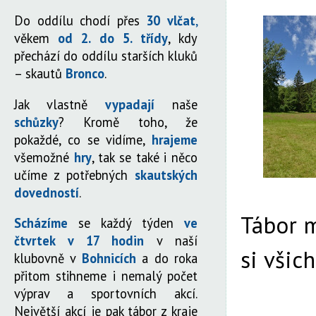
Do oddílu chodí přes
30 vlčat
,
věkem
od 2. do 5. třídy
, kdy
přechází do oddílu starších kluků
– skautů
Bronco
.
Jak vlastně
vypadají
naše
schůzky
? Kromě toho, že
pokaždé, co se vidíme,
hrajeme
všemožné
hry
, tak se také i něco
učíme z potřebných
skautských
dovedností
.
Tábor 
Scházíme
se každý týden
ve
čtvrtek v 17 hodin
v naší
si všic
klubovně v
Bohnicích
a do roka
přitom stihneme i nemalý počet
výprav a sportovních akcí.
Největší akcí je pak tábor z kraje