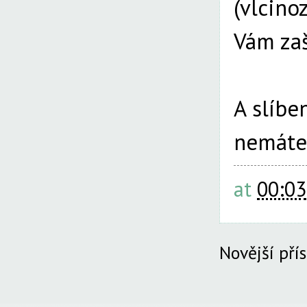
(vlcino
Vám za
A slíb
nemáte 
at
00:03
Novější pří