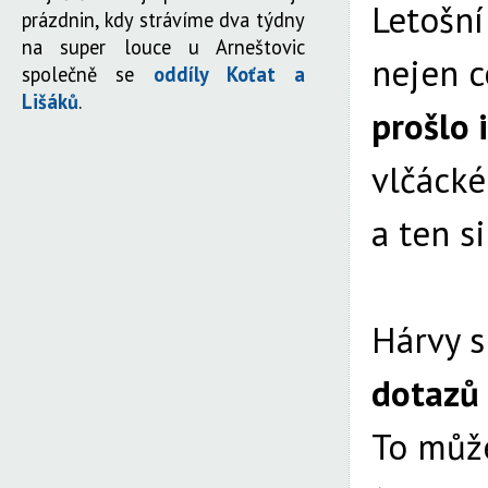
Letošní
prázdnin, kdy strávíme dva týdny
na super louce u Arneštovic
nejen c
společně se
oddíly Koťat a
Lišáků
.
prošlo 
vlčácké
a ten s
Hárvy s
dotazů
To může