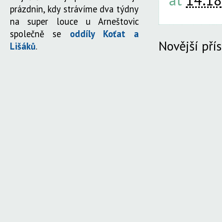
prázdnin, kdy strávíme dva týdny
na super louce u Arneštovic
společně se
oddíly Koťat a
Novější pří
Lišáků
.