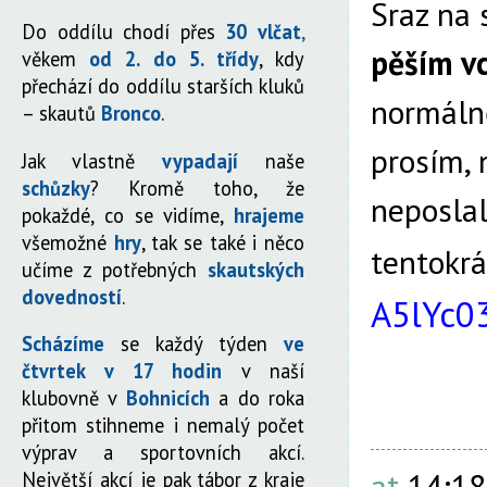
Sraz na
Do oddílu chodí přes
30 vlčat
,
pěším v
věkem
od 2. do 5. třídy
, kdy
přechází do oddílu starších kluků
normálně
– skautů
Bronco
.
prosím,
Jak vlastně
vypadají
naše
schůzky
? Kromě toho, že
neposla
pokaždé, co se vidíme,
hrajeme
všemožné
hry
, tak se také i něco
tentokrá
učíme z potřebných
skautských
dovedností
.
A5lYc0
Scházíme
se každý týden
ve
čtvrtek v 17 hodin
v naší
klubovně v
Bohnicích
a do roka
přitom stihneme i nemalý počet
výprav a sportovních akcí.
at
14:18
Největší akcí je pak tábor z kraje