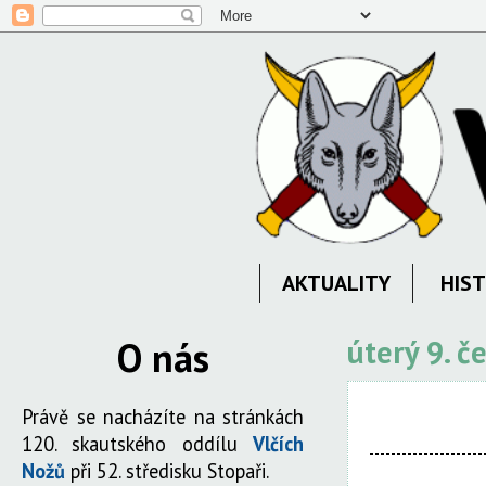
AKTUALITY
HIST
O nás
úterý 9. č
Právě se nacházíte na stránkách
120. skautského oddílu
Vlčích
Nožů
při 52. středisku Stopaři.