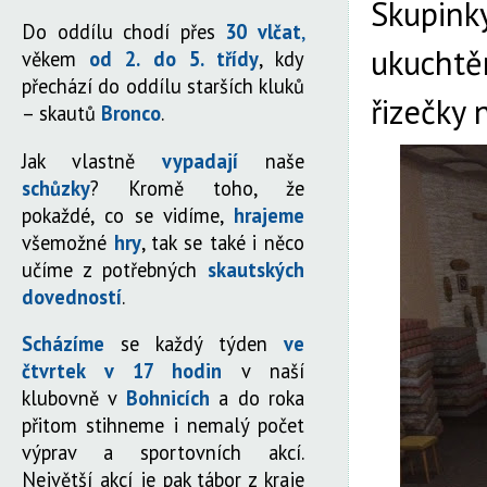
Skupink
Do oddílu chodí přes
30 vlčat
,
ukuchtě
věkem
od 2. do 5. třídy
, kdy
přechází do oddílu starších kluků
řizečky 
– skautů
Bronco
.
Jak vlastně
vypadají
naše
schůzky
? Kromě toho, že
pokaždé, co se vidíme,
hrajeme
všemožné
hry
, tak se také i něco
učíme z potřebných
skautských
dovedností
.
Scházíme
se každý týden
ve
čtvrtek v 17 hodin
v naší
klubovně v
Bohnicích
a do roka
přitom stihneme i nemalý počet
výprav a sportovních akcí.
Největší akcí je pak tábor z kraje