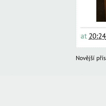
at
20:24
Novější pří