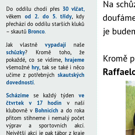
Na schů
Do oddílu chodí přes
30 vlčat
,
doufáme
věkem
od 2. do 5. třídy
, kdy
přechází do oddílu starších kluků
je budem
– skautů
Bronco
.
Jak vlastně
vypadají
naše
schůzky
? Kromě toho, že
Kromě pt
pokaždé, co se vidíme,
hrajeme
všemožné
hry
, tak se také i něco
Raffaelo
učíme z potřebných
skautských
dovedností
.
Scházíme
se každý týden
ve
čtvrtek v 17 hodin
v naší
klubovně v
Bohnicích
a do roka
přitom stihneme i nemalý počet
výprav a sportovních akcí.
Největší akcí je pak tábor z kraje