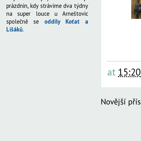
prázdnin, kdy strávíme dva týdny
na super louce u Arneštovic
společně se
oddíly Koťat a
Lišáků
.
at
15:20
Novější pří