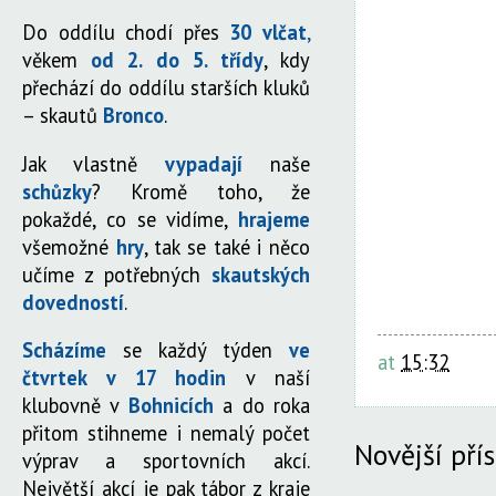
Do oddílu chodí přes
30 vlčat
,
věkem
od 2. do 5. třídy
, kdy
přechází do oddílu starších kluků
– skautů
Bronco
.
Jak vlastně
vypadají
naše
schůzky
? Kromě toho, že
pokaždé, co se vidíme,
hrajeme
všemožné
hry
, tak se také i něco
učíme z potřebných
skautských
dovedností
.
Scházíme
se každý týden
ve
at
15:32
čtvrtek v 17 hodin
v naší
klubovně v
Bohnicích
a do roka
přitom stihneme i nemalý počet
Novější pří
výprav a sportovních akcí.
Největší akcí je pak tábor z kraje