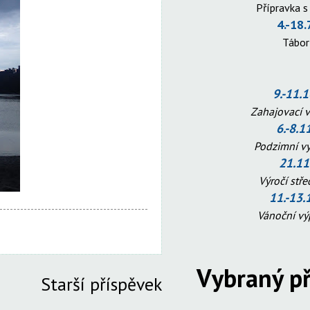
Přípravka s
4.-18.
Tábo
9.-11.
Zahajovací 
6.-8.1
Podzimní v
21.11
Výročí stř
11.-13.
Vánoční v
Vybraný př
Starší příspěvek