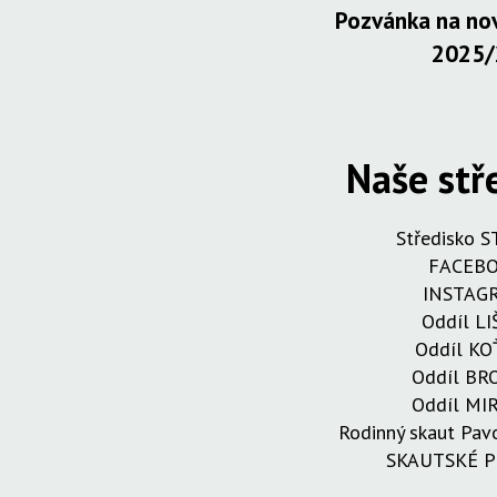
Pozvánka na nov
2025/
Naše stř
Středisko 
FACEB
INSTAG
Oddíl LI
Oddíl KO
Oddíl B
Oddíl MI
Rodinný skaut Pa
SKAUTSKÉ 