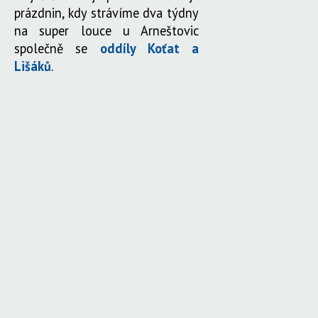
prázdnin, kdy strávíme dva týdny
na super louce u Arneštovic
společně se
oddíly Koťat a
Lišáků
.