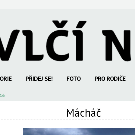
ORIE
PŘIDEJ SE!
FOTO
PRO RODIČE
016
Mácháč