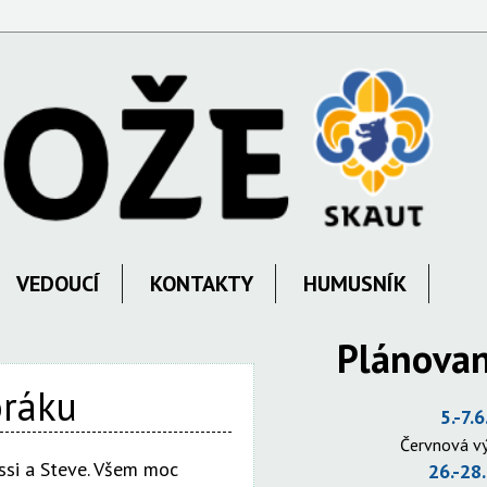
VEDOUCÍ
KONTAKTY
HUMUSNÍK
Plánovan
oráku
5.-7.6
Červnová v
essi a Steve. Všem moc
26.-28