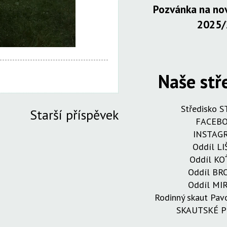
Pozvánka na nov
2025/
Naše stř
Středisko 
Starší příspěvek
FACEB
INSTAG
Oddíl LI
Oddíl KO
Oddíl B
Oddíl MI
Rodinný skaut Pa
SKAUTSKÉ 