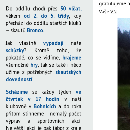
gratulujeme a
Do oddílu chodí přes
30 vlčat
,
Vaše
VN
věkem
od 2. do 5. třídy
, kdy
přechází do oddílu starších kluků
– skautů
Bronco
.
Jak vlastně
vypadají
naše
schůzky
? Kromě toho, že
pokaždé, co se vidíme,
hrajeme
všemožné
hry
, tak se také i něco
učíme z potřebných
skautských
dovedností
.
Scházíme
se každý týden
ve
čtvrtek v 17 hodin
v naší
klubovně v
Bohnicích
a do roka
přitom stihneme i nemalý počet
výprav a sportovních akcí.
Největší akcí je pak tábor z kraje