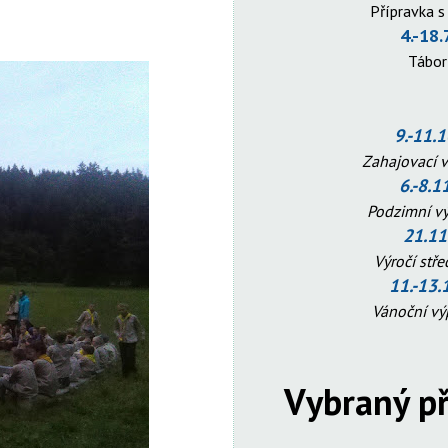
Přípravka s
4.-18.
Tábo
9.-11.
Zahajovací 
6.-8.1
Podzimní v
21.11
Výročí stř
11.-13.
Vánoční v
Vybraný př