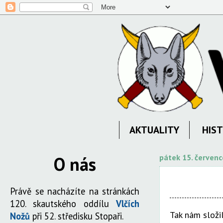
AKTUALITY
HIST
O nás
pátek 15. červen
Právě se nacházíte na stránkách
120. skautského oddílu
Vlčích
Tak nám složi
Nožů
při 52. středisku Stopaři.